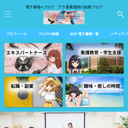
電子書籍×ブログ アラ還看護師の副業ブログ
プロフィール
ブログの特徴
KDP 電子書籍一覧
メディアパ