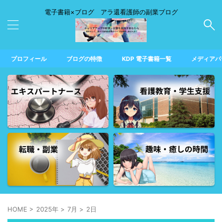
電子書籍×ブログ アラ還看護師の副業ブログ
プロフィール
ブログの特徴
KDP 電子書籍一覧
メディアパ
HOME
>
2025年
>
7月
>
2日