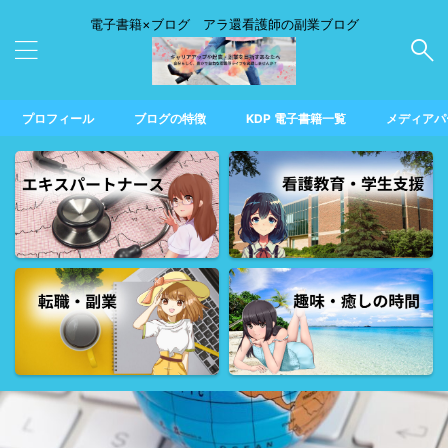
電子書籍×ブログ アラ還看護師の副業ブログ
プロフィール
ブログの特徴
KDP 電子書籍一覧
メディアパ