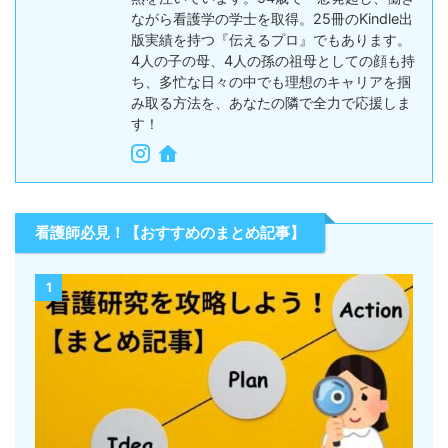
看護師歴37年、現役看護師長。看護学校での
教員経験6年を経て、現在は看護研究や国家
試験対策、終末期・緩和ケアの教育支援に情
熱を注いでいます。54歳で一念発起し、働き
ながら看護学の学士を取得。25冊のKindle出
版実績を持つ『伝えるプロ』でもあります。
4人の子の母、4人の孫の祖母としての顔も持
ち、多忙な日々の中でも理想のキャリアを掴
み取る方法を、あなたの隣で全力で応援しま
す！
看護師必見！【おすすめのまとめ記事】
1