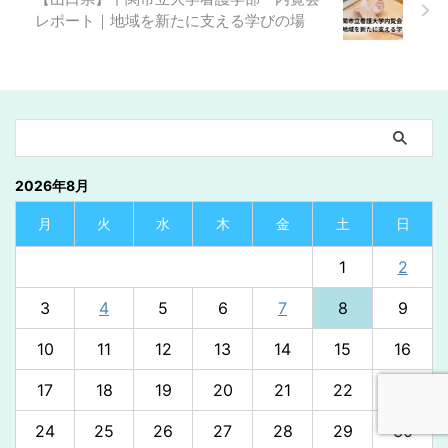
【山口県】下関市立大学看護学部 内覧会
レポート｜地域を新たに支える学びの場
2026年8月
月
火
水
木
金
土
日
1
2
3
4
5
6
7
8
9
10
11
12
13
14
15
16