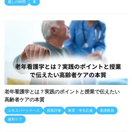
昭和レトロと旧車に癒やされる休日｜添田町旧車カ
フェ体験レポ
癒しの時間
車
老年看護学とは？実践のポイントと授業で伝えたい
高齢者ケアの本質
エキスパートナース
授業評価
教育・学生応援
看護教員