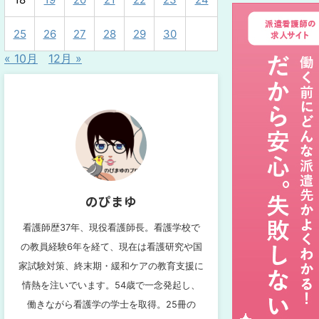
25
26
27
28
29
30
« 10月
12月 »
のぴまゆ
看護師歴37年、現役看護師長。看護学校で
の教員経験6年を経て、現在は看護研究や国
家試験対策、終末期・緩和ケアの教育支援に
情熱を注いでいます。54歳で一念発起し、
働きながら看護学の学士を取得。25冊の