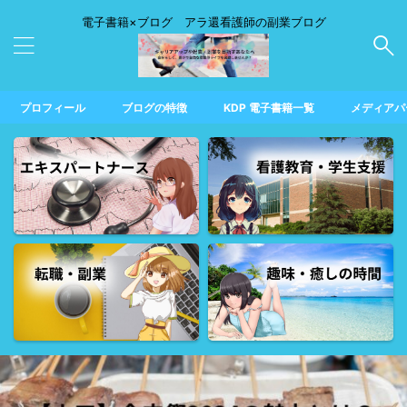
電子書籍×ブログ アラ還看護師の副業ブログ
プロフィール
ブログの特徴
KDP 電子書籍一覧
メディアパ