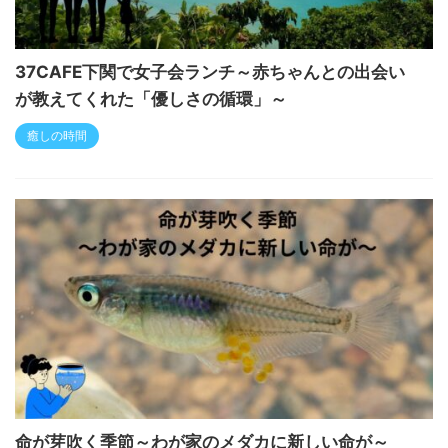
37CAFE下関で女子会ランチ～赤ちゃんとの出会い
が教えてくれた「優しさの循環」～
癒しの時間
命が芽吹く季節～わが家のメダカに新しい命が～