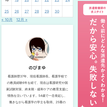
25
26
27
28
29
30
« 10月
12月 »
のぴまゆ
看護師歴37年、現役看護師長。看護学校で
の教員経験6年を経て、現在は看護研究や国
家試験対策、終末期・緩和ケアの教育支援に
情熱を注いでいます。54歳で一念発起し、
働きながら看護学の学士を取得。25冊の