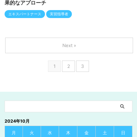
果的なアプローチ
エキスパートナース
実習指導者
Next »
1
2
3
2024年10月
月
火
水
木
金
土
日