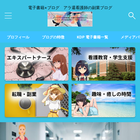
電子書籍×ブログ アラ還看護師の副業ブログ
プロフィール
ブログの特徴
KDP 電子書籍一覧
メディアパ