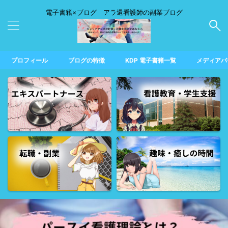
電子書籍×ブログ アラ還看護師の副業ブログ
プロフィール
ブログの特徴
KDP 電子書籍一覧
メディアパ