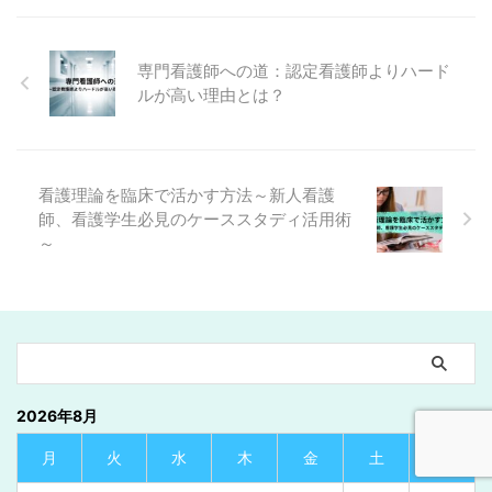
専門看護師への道：認定看護師よりハード
ルが高い理由とは？
看護理論を臨床で活かす方法～新人看護
師、看護学生必見のケーススタディ活用術
～
2026年8月
月
火
水
木
金
土
日