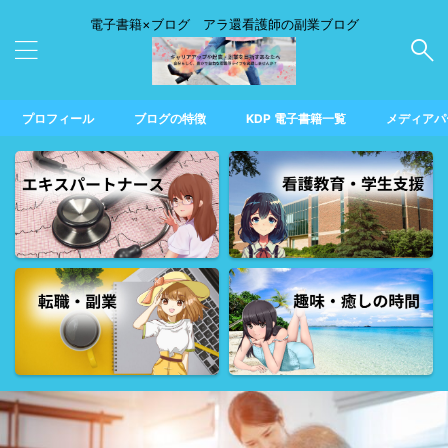
電子書籍×ブログ アラ還看護師の副業ブログ
プロフィール
ブログの特徴
KDP 電子書籍一覧
メディアパ