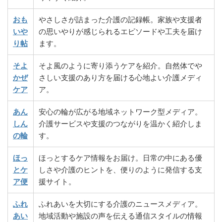
おも
やさしさが詰まった介護の記録帳。家族や支援者
いや
の思いやりが感じられるエピソードや工夫を届け
り帖
ます。
そよ
そよ風のように寄り添うケアを紹介。自然体でや
かぜ
さしい支援のあり方を届ける心地よい介護メディ
ケア
ア。
あん
安心の輪が広がる地域ネットワーク型メディア。
しん
介護サービスや支援のつながりを温かく紹介しま
の輪
す。
ほっ
ほっとするケア情報をお届け。日常の中にある優
とケ
しさや介護のヒントを、便りのように発信する支
ア便
援サイト。
ふれ
ふれあいを大切にする介護のニュースメディア。
あい
地域活動や施設の声を伝える通信スタイルの情報