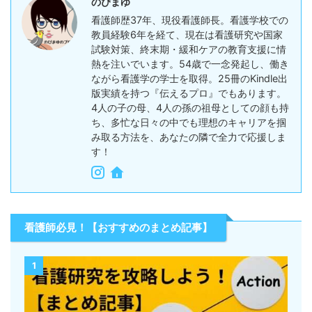
のぴまゆ
看護師歴37年、現役看護師長。看護学校での
教員経験6年を経て、現在は看護研究や国家
試験対策、終末期・緩和ケアの教育支援に情
熱を注いでいます。54歳で一念発起し、働き
ながら看護学の学士を取得。25冊のKindle出
版実績を持つ『伝えるプロ』でもあります。
4人の子の母、4人の孫の祖母としての顔も持
ち、多忙な日々の中でも理想のキャリアを掴
み取る方法を、あなたの隣で全力で応援しま
す！
看護師必見！【おすすめのまとめ記事】
1