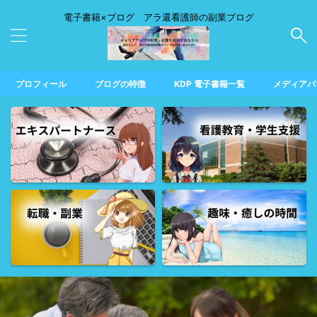
電子書籍×ブログ アラ還看護師の副業ブログ
プロフィール
ブログの特徴
KDP 電子書籍一覧
メディアパ