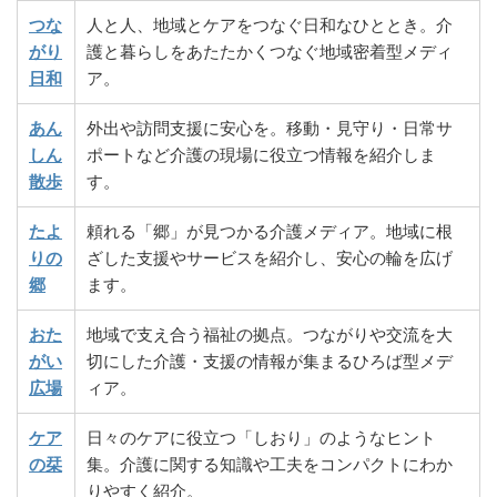
つな
人と人、地域とケアをつなぐ日和なひととき。介
がり
護と暮らしをあたたかくつなぐ地域密着型メディ
日和
ア。
あん
外出や訪問支援に安心を。移動・見守り・日常サ
しん
ポートなど介護の現場に役立つ情報を紹介しま
散歩
す。
たよ
頼れる「郷」が見つかる介護メディア。地域に根
りの
ざした支援やサービスを紹介し、安心の輪を広げ
郷
ます。
おた
地域で支え合う福祉の拠点。つながりや交流を大
がい
切にした介護・支援の情報が集まるひろば型メデ
広場
ィア。
ケア
日々のケアに役立つ「しおり」のようなヒント
の栞
集。介護に関する知識や工夫をコンパクトにわか
りやすく紹介。