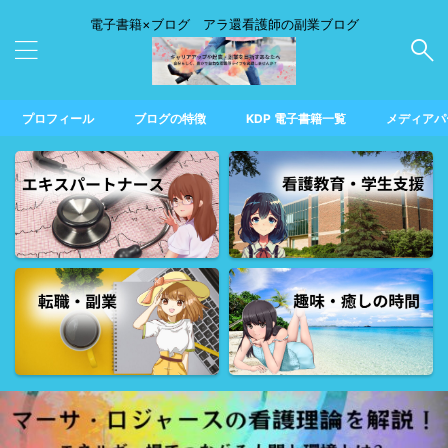
電子書籍×ブログ アラ還看護師の副業ブログ
プロフィール
ブログの特徴
KDP 電子書籍一覧
メディアパ