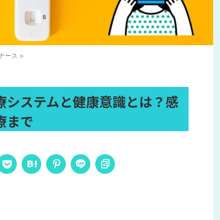
ナース
>
療システムと健康意識とは？感
療まで