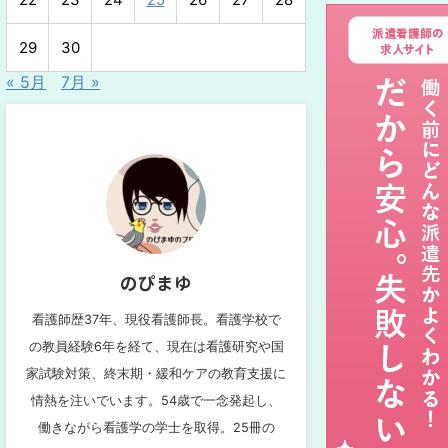
29
30
« 5月
7月 »
のぴまゆ
看護師歴37年、現役看護師長。看護学校で
の教員経験6年を経て、現在は看護研究や国
家試験対策、終末期・緩和ケアの教育支援に
情熱を注いでいます。54歳で一念発起し、
働きながら看護学の学士を取得。25冊の