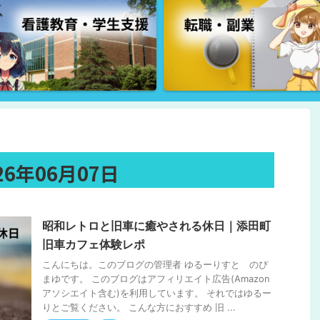
6年06月07日
昭和レトロと旧車に癒やされる休日｜添田町
旧車カフェ体験レポ
こんにちは。このブログの管理者 ゆるーりすと のぴ
まゆです。 このブログはアフィリエイト広告(Amazon
アソシエイト含む)を利用しています。 それではゆるー
りとご覧ください。 こんな方におすすめ 旧 ...