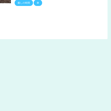
癒しの時間
車