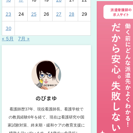
23
24
25
26
27
28
29
30
« 5月
7月 »
のぴまゆ
看護師歴37年、現役看護師長。看護学校で
の教員経験6年を経て、現在は看護研究や国
家試験対策、終末期・緩和ケアの教育支援に