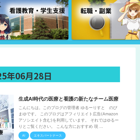
5年06月28日
生成AI時代の医療と看護の新たなチーム医療
こんにちは。このブログの管理者 ゆるーりすと のぴ
まゆです。 このブログはアフィリエイト広告(Amazon
アソシエイト含む)を利用しています。 それではゆるー
りとご覧ください。 こんな方におすすめ 現 ...
AI
エキスパートナース