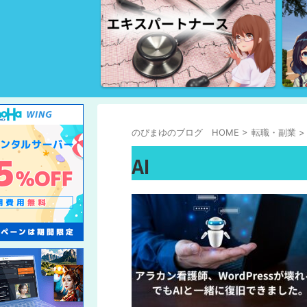
のぴまゆのブログ HOME
>
転職・副業
>
AI