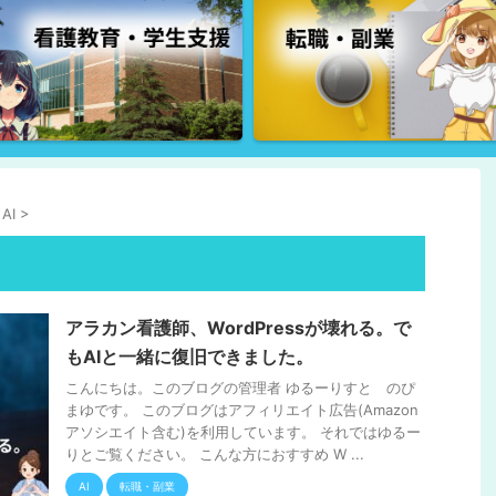
AI
>
アラカン看護師、WordPressが壊れる。で
もAIと一緒に復旧できました。
こんにちは。このブログの管理者 ゆるーりすと のぴ
まゆです。 このブログはアフィリエイト広告(Amazon
アソシエイト含む)を利用しています。 それではゆるー
りとご覧ください。 こんな方におすすめ W ...
AI
転職・副業