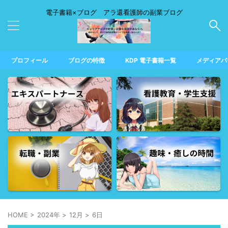
電子書籍×ブログ アラ還看護師の副業ブログ
プロフィール
ブログの特徴
KDP 電子書籍一覧
メディアパ
HOME
>
2024年
>
12月
>
6日