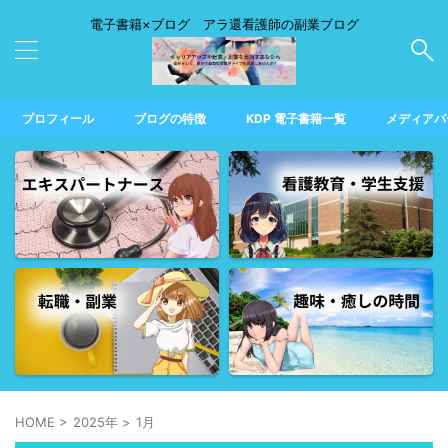
電子書籍×ブログ アラ還看護師の副業ブログ
プロフィール
ブログの特徴
KDP 電子書籍一覧
メディアパ
HOME
>
2025年
>
1月