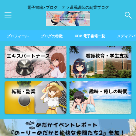
電子書籍×ブログ アラ還看護師の副業ブログ
プロフィール
ブログの特徴
KDP 電子書籍一覧
メディアパ