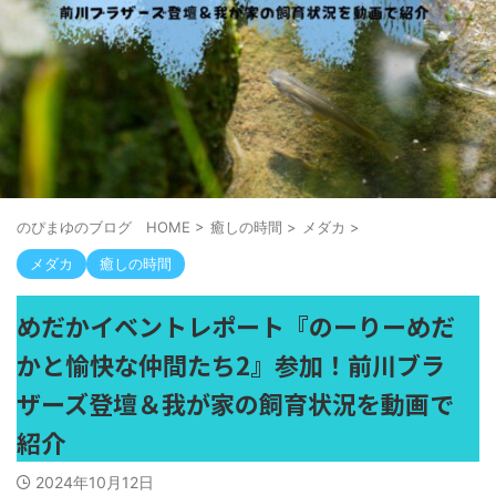
のぴまゆのブログ HOME
>
癒しの時間
>
メダカ
>
メダカ
癒しの時間
めだかイベントレポート『のーりーめだ
かと愉快な仲間たち2』参加！前川ブラ
ザーズ登壇＆我が家の飼育状況を動画で
紹介
2024年10月12日