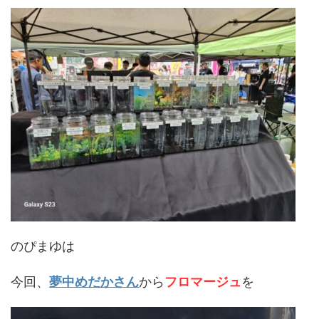
のぴまゆは
今回、
夢中めだかさん
から
フロマージュ
を