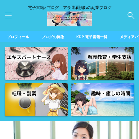
電子書籍×ブログ アラ還看護師の副業ブログ
プロフィール
ブログの特徴
KDP 電子書籍一覧
メディアパ