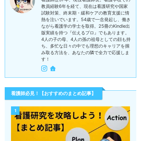
教員経験6年を経て、現在は看護研究や国家
試験対策、終末期・緩和ケアの教育支援に情
熱を注いでいます。54歳で一念発起し、働き
ながら看護学の学士を取得。25冊のKindle出
版実績を持つ『伝えるプロ』でもあります。
4人の子の母、4人の孫の祖母としての顔も持
ち、多忙な日々の中でも理想のキャリアを掴
み取る方法を、あなたの隣で全力で応援しま
す！
看護師必見！【おすすめのまとめ記事】
1