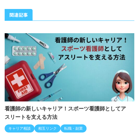
A
l
関連記事
t
e
r
n
a
t
i
v
e
:
看護師の新しいキャリア！スポーツ看護師としてア
スリートを支える方法
キャリア相談
相互リンク
転職・副業