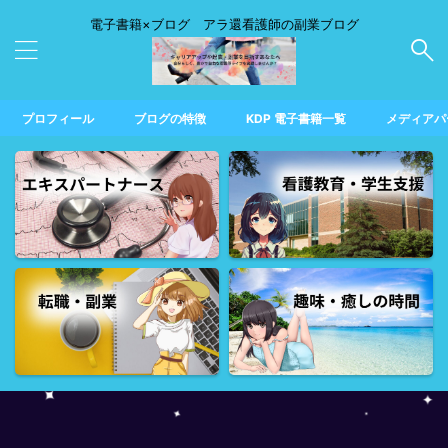
電子書籍×ブログ アラ還看護師の副業ブログ
プロフィール
ブログの特徴
KDP 電子書籍一覧
メディアパ