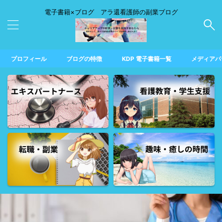
電子書籍×ブログ アラ還看護師の副業ブログ
プロフィール
ブログの特徴
KDP 電子書籍一覧
メディアパ