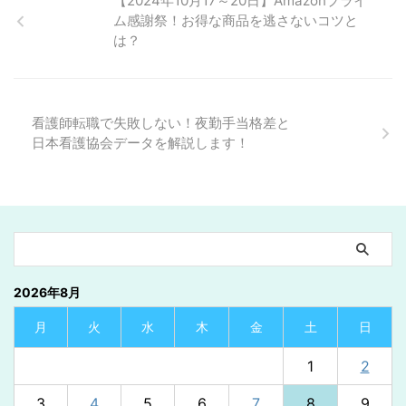
【2024年10月17～20日】Amazonプライ
ム感謝祭！お得な商品を逃さないコツと
は？
看護師転職で失敗しない！夜勤手当格差と
日本看護協会データを解説します！
2026年8月
月
火
水
木
金
土
日
1
2