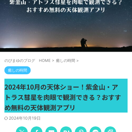
のぴまゆのブログ HOME
>
癒しの時間
>
癒しの時間
2024年10月の天体ショー！紫金山・ア
トラス彗星を肉眼で観測できる？おすす
め無料の天体観測アプリ
2024年10月19日