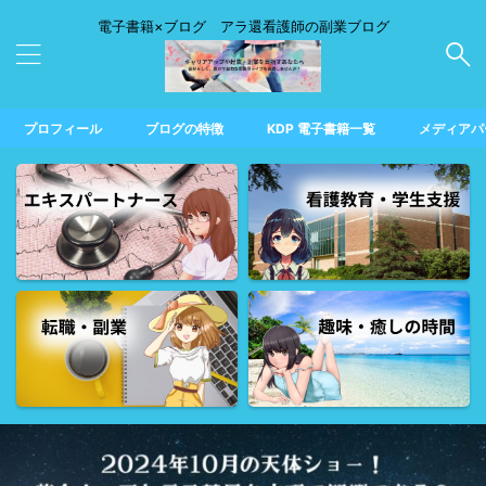
電子書籍×ブログ アラ還看護師の副業ブログ
プロフィール
ブログの特徴
KDP 電子書籍一覧
メディアパ