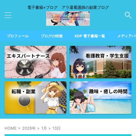
電子書籍×ブログ アラ還看護師の副業ブログ
プロフィール
ブログの特徴
KDP 電子書籍一覧
メディアパ
HOME
>
2026年
>
1月
>
13日