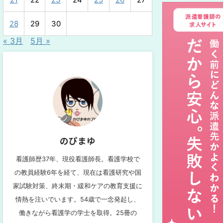
28
29
30
« 3月
5月 »
のぴまゆ
看護師歴37年、現役看護師長。看護学校で
の教員経験6年を経て、現在は看護研究や国
家試験対策、終末期・緩和ケアの教育支援に
情熱を注いでいます。54歳で一念発起し、
働きながら看護学の学士を取得。25冊の