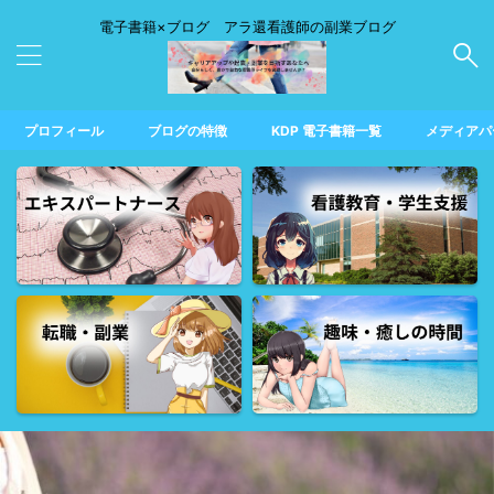
電子書籍×ブログ アラ還看護師の副業ブログ
プロフィール
ブログの特徴
KDP 電子書籍一覧
メディアパ