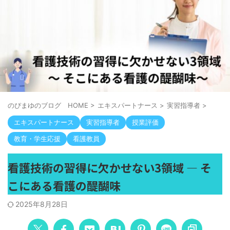
のぴまゆのブログ HOME
>
エキスパートナース
>
実習指導者
>
エキスパートナース
実習指導者
授業評価
教育・学生応援
看護教員
看護技術の習得に欠かせない3領域 ― そ
こにある看護の醍醐味
2025年8月28日