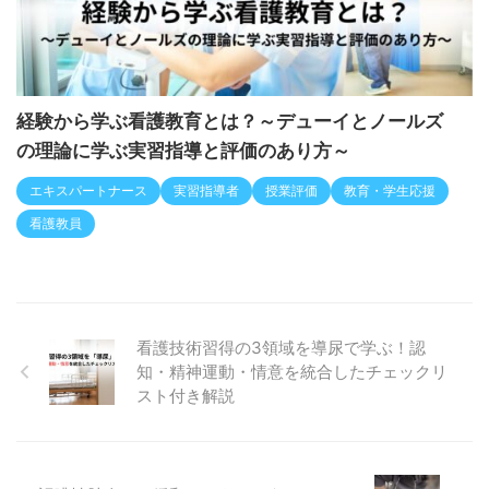
経験から学ぶ看護教育とは？～デューイとノールズ
の理論に学ぶ実習指導と評価のあり方～
エキスパートナース
実習指導者
授業評価
教育・学生応援
看護教員
看護技術習得の3領域を導尿で学ぶ！認
知・精神運動・情意を統合したチェックリ
スト付き解説