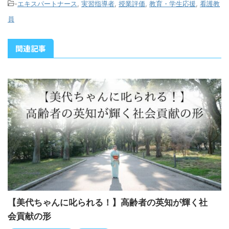
-
エキスパートナース
,
実習指導者
,
授業評価
,
教育・学生応援
,
看護教
員
関連記事
【美代ちゃんに叱られる！】高齢者の英知が輝く社
会貢献の形