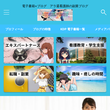
電子書籍×ブログ アラ還看護師の副業ブログ
プロフィール
ブログの特徴
KDP 電子書籍一覧
メディアパ