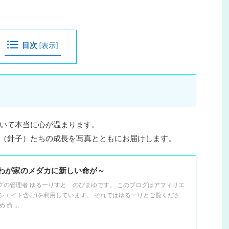
目次
[
表示
]
いて本当に心が温まります。
（針子）たちの成長を写真とともにお届けします。
わが家のメダカに新しい命が～
グの管理者 ゆるーりすと のぴまゆです。 このブログはアフィリエ
アソシエイト含む)を利用しています。 それではゆるーりとご覧くださ
命 ...