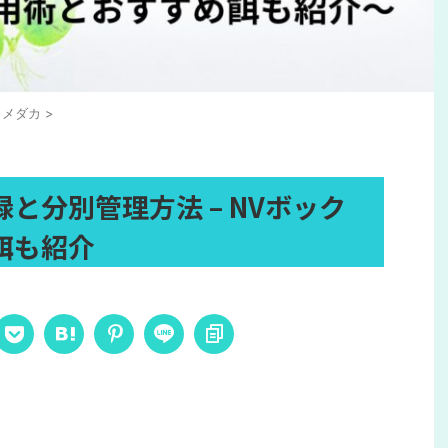
メダカ
>
と分別管理方法 – NVボック
餌も紹介