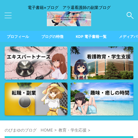
電子書籍×ブログ アラ還看護師の副業ブログ
プロフィール
ブログの特徴
KDP 電子書籍一覧
メディアパ
のぴまゆのブログ HOME
>
教育・学生応援
>