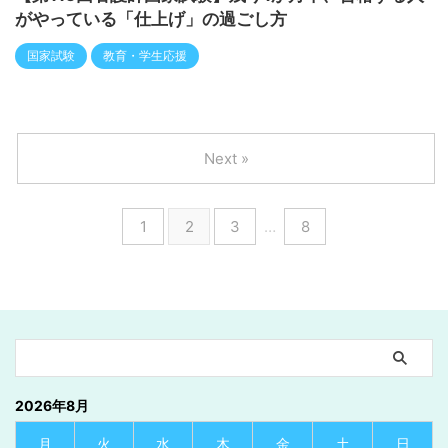
がやっている「仕上げ」の過ごし方
国家試験
教育・学生応援
Next »
1
2
3
…
8
2026年8月
月
火
水
木
金
土
日